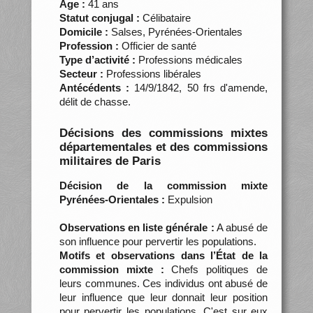
Âge :
41 ans
Statut conjugal :
Célibataire
Domicile :
Salses, Pyrénées-Orientales
Profession :
Officier de santé
Type d’activité :
Professions médicales
Secteur :
Professions libérales
Antécédents :
14/9/1842, 50 frs d'amende,
délit de chasse.
Décisions des commissions mixtes
départementales et des commissions
militaires de Paris
Décision de la commission mixte
Pyrénées-Orientales :
Expulsion
Observations en liste générale :
A abusé de
son influence pour pervertir les populations.
Motifs et observations dans l’État de la
commission mixte :
Chefs politiques de
leurs communes. Ces individus ont abusé de
leur influence que leur donnait leur position
pour pervertir les populations. C'est sur eux