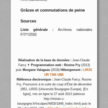
Grâces et commutations de peine
Sources
Liste générale :
Archives nationales
F/7/*/2592
Réalisation de la base de données :
Jean-Claude
Farcy ✝
Programmation web :
Rosine Fry
(2013)
puis
Morgane Valageas
(2018)
Hébergement :
LIR3S
UR 7366 UBE
Référence électronique :
Jean-Claude Farcy, Rosine
Fry,
Poursuivis à la suite du coup d’État de décembre
1851
, LIR3S (Université Bourgogne Europe), [En
ligne], mis en ligne le 27 août 2013 (adresse
http://tristan.u-
bourgogne.fr/Inculpes/WEB/1848_Index.html) puis le