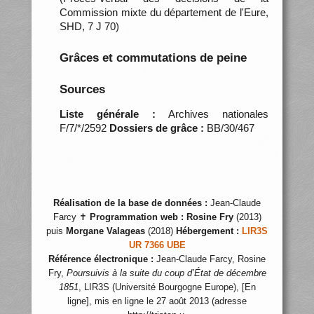
Commission mixte du département de l'Eure,
SHD, 7 J 70)
Grâces et commutations de peine
Sources
Liste générale :
Archives nationales
F/7/*/2592
Dossiers de grâce :
BB/30/467
Réalisation de la base de données :
Jean-Claude
Farcy ✝
Programmation web :
Rosine Fry
(2013)
puis
Morgane Valageas
(2018)
Hébergement :
LIR3S
UR 7366 UBE
Référence électronique :
Jean-Claude Farcy, Rosine
Fry,
Poursuivis à la suite du coup d’État de décembre
1851
, LIR3S (Université Bourgogne Europe), [En
ligne], mis en ligne le 27 août 2013 (adresse