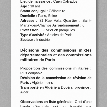
Lieu de naissance :
Caen Calvados
Âge :
30 ans
Statut conjugal :
Célibataire
Domicile :
Paris, Seine
Adresse :
31 Rue Volta
Quartier :
Saint-
Martin-des-Champs
Arrondissement :
6
Profession :
Ouvrier en parapluies
Type d’activité :
Articles de Paris
Secteur :
Industrie
Décisions des commissions mixtes
départementales et des commissions
militaires de Paris
Proposition des commissions militaires :
Plus coupable
Décision de la commission de révision de
Paris :
Algérie moins
Transporté en Algérie
à Douéra,
province :
Alger
Observations en liste générale :
Chef d'une
bande d'insurgés qui ont travaillé aux