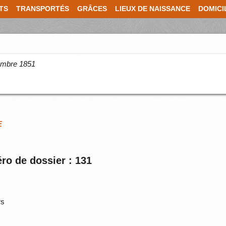
TS
TRANSPORTÉS
GRÂCES
LIEUX DE NAISSANCE
DOMICI
cembre 1851
E
ro de dossier : 131
rs