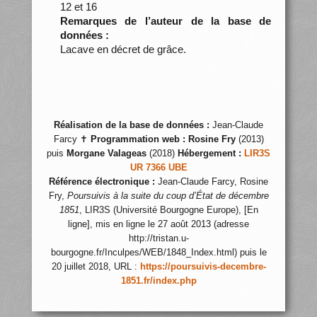
12 et 16
Remarques de l’auteur de la base de
données :
Lacave en décret de grâce.
Réalisation de la base de données :
Jean-Claude
Farcy ✝
Programmation web :
Rosine Fry
(2013)
puis
Morgane Valageas
(2018)
Hébergement :
LIR3S
UR 7366 UBE
Référence électronique :
Jean-Claude Farcy, Rosine
Fry,
Poursuivis à la suite du coup d’État de décembre
1851
, LIR3S (Université Bourgogne Europe), [En
ligne], mis en ligne le 27 août 2013 (adresse
http://tristan.u-
bourgogne.fr/Inculpes/WEB/1848_Index.html) puis le
20 juillet 2018, URL :
https://poursuivis-decembre-
1851.fr/index.php