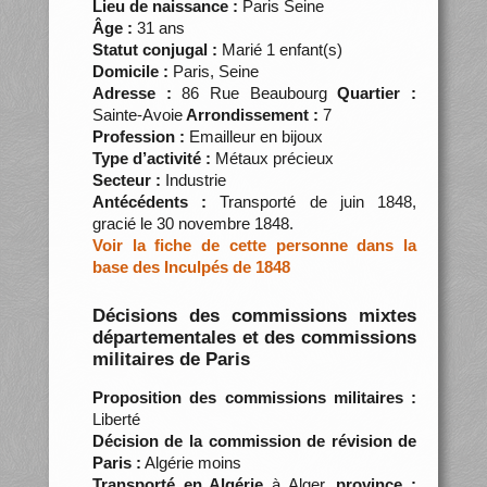
Lieu de naissance :
Paris Seine
Âge :
31 ans
Statut conjugal :
Marié 1 enfant(s)
Domicile :
Paris, Seine
Adresse :
86 Rue Beaubourg
Quartier :
Sainte-Avoie
Arrondissement :
7
Profession :
Emailleur en bijoux
Type d’activité :
Métaux précieux
Secteur :
Industrie
Antécédents :
Transporté de juin 1848,
gracié le 30 novembre 1848.
Voir la fiche de cette personne dans la
base des Inculpés de 1848
Décisions des commissions mixtes
départementales et des commissions
militaires de Paris
Proposition des commissions militaires :
Liberté
Décision de la commission de révision de
Paris :
Algérie moins
Transporté en Algérie
à Alger,
province :