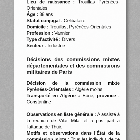
Lieu de naissance :
Trouillas Pyrénées-
Orientales
Âge :
38 ans
Statut conjugal :
Célibataire
Domicile :
Trouillas, Pyrénées-Orientales
Profession :
Vannier
Type d’activité :
Divers
Secteur :
Industrie
Décisions des commissions mixtes
départementales et des commissions
militaires de Paris
Décision de la commission mixte
Pyrénées-Orientales :
Algérie moins
Transporté en Algérie
à Bône,
province :
Constantine
Observations en liste générale :
A assisté à
la réunion de Vilar Milar et a pris part à
l'attaque de Thuir.
Motifs et observations dans l’État de la
commission mixte :
Tous les individus de ce