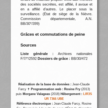
des sociétés secrètes, est affilié, il avoue et
en a affilié d'autres. Le placer sous la
surveillance. (État de siège de la Nièvre.
Commission départementale, A.N.
BB/30*/399)
Grâces et commutations de peine
Sources
Liste générale :
Archives nationales
F/7/*/2592
Dossiers de grâce :
BB/30/472
Réalisation de la base de données :
Jean-Claude
Farcy ✝
Programmation web :
Rosine Fry
(2013)
puis
Morgane Valageas
(2018)
Hébergement :
LIR3S
UR 7366 UBE
Référence électronique :
Jean-Claude Farcy, Rosine