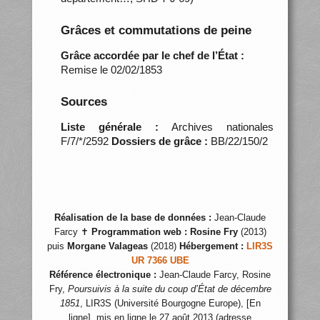
Grâces et commutations de peine
Grâce accordée par le chef de l’État :
Remise le 02/02/1853
Sources
Liste générale :
Archives nationales
F/7/*/2592
Dossiers de grâce :
BB/22/150/2
Réalisation de la base de données :
Jean-Claude
Farcy ✝
Programmation web :
Rosine Fry
(2013)
puis
Morgane Valageas
(2018)
Hébergement :
LIR3S
UR 7366 UBE
Référence électronique :
Jean-Claude Farcy, Rosine
Fry,
Poursuivis à la suite du coup d’État de décembre
1851
, LIR3S (Université Bourgogne Europe), [En
ligne], mis en ligne le 27 août 2013 (adresse