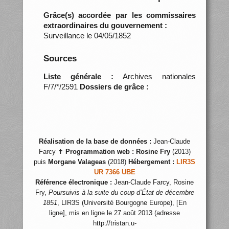
Grâce(s) accordée par les commissaires
extraordinaires du gouvernement :
Surveillance le 04/05/1852
Sources
Liste générale :
Archives nationales
F/7/*/2591
Dossiers de grâce :
Réalisation de la base de données :
Jean-Claude
Farcy ✝
Programmation web :
Rosine Fry
(2013)
puis
Morgane Valageas
(2018)
Hébergement :
LIR3S
UR 7366 UBE
Référence électronique :
Jean-Claude Farcy, Rosine
Fry,
Poursuivis à la suite du coup d’État de décembre
1851
, LIR3S (Université Bourgogne Europe), [En
ligne], mis en ligne le 27 août 2013 (adresse
http://tristan.u-