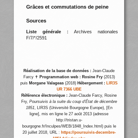
Grâces et commutations de peine
Sources
Liste générale :
Archives nationales
F/7/*/2591
Réalisation de la base de données :
Jean-Claude
Farcy ✝
Programmation web :
Rosine Fry
(2013)
puis
Morgane Valageas
(2018)
Hébergement :
LIR3S
UR 7366 UBE
Référence électronique :
Jean-Claude Farcy, Rosine
Fry,
Poursuivis à la suite du coup d’État de décembre
1851
, LIR3S (Université Bourgogne Europe), [En
ligne], mis en ligne le 27 août 2013 (adresse
http://tristan.u-
bourgogne.fr/Inculpes/WEB/1848_Index.html) puis le
20 juillet 2018, URL :
https://poursuivis-decembre-