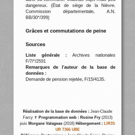
dangereux. (État de siège de la Nièvre.
Commission départementale, A.N.
BB/30*/399)
Grâces et commutations de peine
Sources
Liste générale :
Archives nationales
F/7/*/2591
Remarques de l’auteur de la base de
données :
Demande de pension rejetée, F/15/4135.
Réalisation de la base de données :
Jean-Claude
Farcy ✝
Programmation web :
Rosine Fry
(2013)
puis
Morgane Valageas
(2018)
Hébergement :
LIR3S
UR 7366 UBE