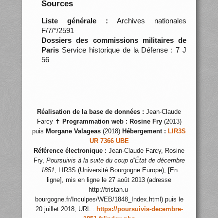
Sources
Liste générale :
Archives nationales
F/7/*/2591
Dossiers des commissions militaires de
Paris
Service historique de la Défense : 7 J
56
Réalisation de la base de données :
Jean-Claude
Farcy ✝
Programmation web :
Rosine Fry
(2013)
puis
Morgane Valageas
(2018)
Hébergement :
LIR3S
UR 7366 UBE
Référence électronique :
Jean-Claude Farcy, Rosine
Fry,
Poursuivis à la suite du coup d’État de décembre
1851
, LIR3S (Université Bourgogne Europe), [En
ligne], mis en ligne le 27 août 2013 (adresse
http://tristan.u-
bourgogne.fr/Inculpes/WEB/1848_Index.html) puis le
20 juillet 2018, URL :
https://poursuivis-decembre-