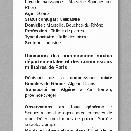
Lieu de naissance :
Marseille Bouches-du-
Rhône
Âge :
26 ans
Statut conjugal :
Célibataire
Domicile :
Marseille, Bouches-du-Rhône
Profession :
Tailleur de pierres
Type d’activité :
Taille des pierres
Secteur :
Industrie
Décisions des commissions mixtes
départementales et des commissions
militaires de Paris
Décision de la commission mixte
Bouches-du-Rhône :
Algérie 10 ans
Transporté en Algérie
à Aïn Bénian,
province :
Alger
Observations en liste générale :
Séquestration d'un agent avec menaces de
mort. Détention d'armes de guerre. Société
secrète. Complot.
Motifs et observations dans l’État de la