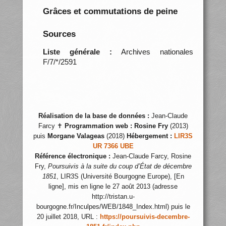
Grâces et commutations de peine
Sources
Liste générale :
Archives nationales
F/7/*/2591
Réalisation de la base de données :
Jean-Claude
Farcy ✝
Programmation web :
Rosine Fry
(2013)
puis
Morgane Valageas
(2018)
Hébergement :
LIR3S
UR 7366 UBE
Référence électronique :
Jean-Claude Farcy, Rosine
Fry,
Poursuivis à la suite du coup d’État de décembre
1851
, LIR3S (Université Bourgogne Europe), [En
ligne], mis en ligne le 27 août 2013 (adresse
http://tristan.u-
bourgogne.fr/Inculpes/WEB/1848_Index.html) puis le
20 juillet 2018, URL :
https://poursuivis-decembre-