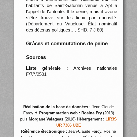
habitants de Saint-Saturnin venus à Apt à
l'appel de l'autorité. Il le dénie, mais il avoue
s'être trouvé sur les lieux par curiosité.
(Département du Vaucluse. État nominatif
des détenus politiques…, SHD, 7 J 80)
Grâces et commutations de peine
Sources
Liste générale :
Archives nationales
F/7/*/2591
Réalisation de la base de données :
Jean-Claude
Farcy ✝
Programmation web :
Rosine Fry
(2013)
puis
Morgane Valageas
(2018)
Hébergement :
LIR3S
UR 7366 UBE
Référence électronique :
Jean-Claude Farcy, Rosine