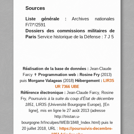
Sources
Liste générale :
Archives nationales
F/7/*/2591
Dossiers des commissions militaires de
Paris
Service historique de la Défense : 7 J 5
Réalisation de la base de données :
Jean-Claude
Farcy ✝
Programmation web :
Rosine Fry
(2013)
puis
Morgane Valageas
(2018)
Hébergement :
LIR3S
UR 7366 UBE
Référence électronique :
Jean-Claude Farcy, Rosine
Fry,
Poursuivis à la suite du coup d’État de décembre
1851
, LIR3S (Université Bourgogne Europe), [En
ligne], mis en ligne le 27 août 2013 (adresse
http://tristan.u-
bourgogne.fr/Inculpes/WEB/1848_Index.html) puis le
20 juillet 2018, URL :
https://poursuivis-decembre-