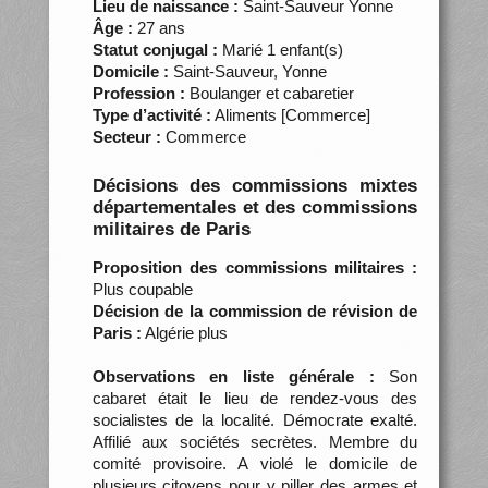
Lieu de naissance :
Saint-Sauveur Yonne
Âge :
27 ans
Statut conjugal :
Marié 1 enfant(s)
Domicile :
Saint-Sauveur, Yonne
Profession :
Boulanger et cabaretier
Type d’activité :
Aliments [Commerce]
Secteur :
Commerce
Décisions des commissions mixtes
départementales et des commissions
militaires de Paris
Proposition des commissions militaires :
Plus coupable
Décision de la commission de révision de
Paris :
Algérie plus
Observations en liste générale :
Son
cabaret était le lieu de rendez-vous des
socialistes de la localité. Démocrate exalté.
Affilié aux sociétés secrètes. Membre du
comité provisoire. A violé le domicile de
plusieurs citoyens pour y piller des armes et