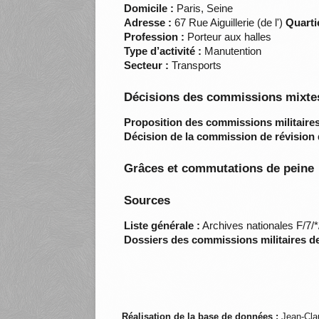
Domicile :
Paris, Seine
Adresse :
67 Rue Aiguillerie (de l')
Quarti
Profession :
Porteur aux halles
Type d’activité :
Manutention
Secteur :
Transports
Décisions des commissions mixtes
Proposition des commissions militaires
Décision de la commission de révision 
Grâces et commutations de peine
Sources
Liste générale :
Archives nationales F/7/
Dossiers des commissions militaires d
Réalisation de la base de données :
Jean-Cla