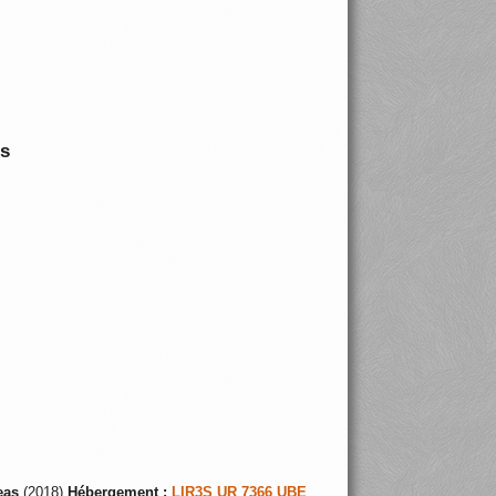
is
eas
(2018)
Hébergement :
LIR3S UR 7366 UBE