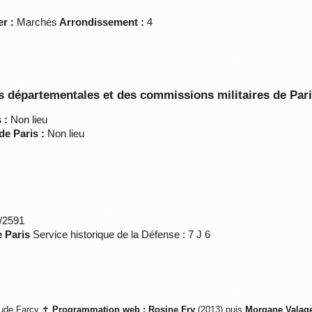
er :
Marchés
Arrondissement :
4
 départementales et des commissions militaires de Par
 :
Non lieu
de Paris :
Non lieu
*/2591
e Paris
Service historique de la Défense : 7 J 6
ude Farcy ✝
Programmation web :
Rosine Fry
(2013) puis
Morgane Valag