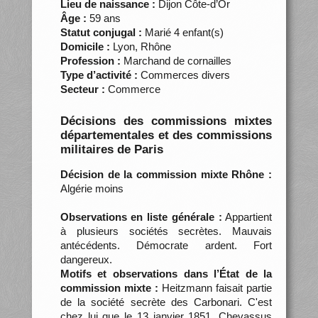
Lieu de naissance :
Dijon Côte-d’Or
Âge :
59 ans
Statut conjugal :
Marié 4 enfant(s)
Domicile :
Lyon, Rhône
Profession :
Marchand de cornailles
Type d’activité :
Commerces divers
Secteur :
Commerce
Décisions des commissions mixtes
départementales et des commissions
militaires de Paris
Décision de la commission mixte Rhône :
Algérie moins
Observations en liste générale :
Appartient
à plusieurs sociétés secrètes. Mauvais
antécédents. Démocrate ardent. Fort
dangereux.
Motifs et observations dans l’État de la
commission mixte :
Heitzmann faisait partie
de la société secrète des Carbonari. C'est
chez lui que le 13 janvier 1851, Chevassus