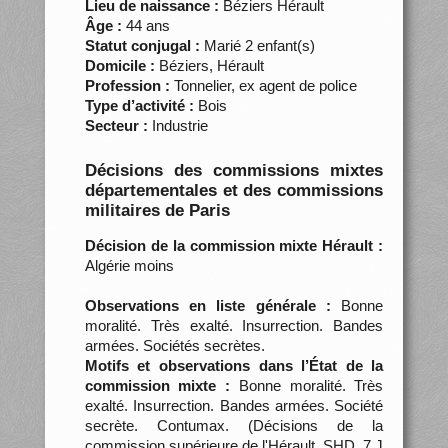
Lieu de naissance :
Béziers Hérault
Âge :
44 ans
Statut conjugal :
Marié 2 enfant(s)
Domicile :
Béziers, Hérault
Profession :
Tonnelier, ex agent de police
Type d’activité :
Bois
Secteur :
Industrie
Décisions des commissions mixtes
départementales et des commissions
militaires de Paris
Décision de la commission mixte Hérault :
Algérie moins
Observations en liste générale :
Bonne
moralité. Très exalté. Insurrection. Bandes
armées. Sociétés secrètes.
Motifs et observations dans l’État de la
commission mixte :
Bonne moralité. Très
exalté. Insurrection. Bandes armées. Société
secrète. Contumax. (Décisions de la
commission supérieure de l'Hérault, SHD, 7 J