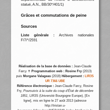
statué, A.N., BB/30*/401/1)
Grâces et commutations de peine
Sources
Liste générale :
Archives nationales
F/7/*/2591
Réalisation de la base de données :
Jean-Claude
Farcy ✝
Programmation web :
Rosine Fry
(2013)
puis
Morgane Valageas
(2018)
Hébergement :
LIR3S
UR 7366 UBE
Référence électronique :
Jean-Claude Farcy, Rosine
Fry,
Poursuivis à la suite du coup d’État de décembre
1851
, LIR3S (Université Bourgogne Europe), [En
ligne], mis en ligne le 27 août 2013 (adresse
http://tristan.u-