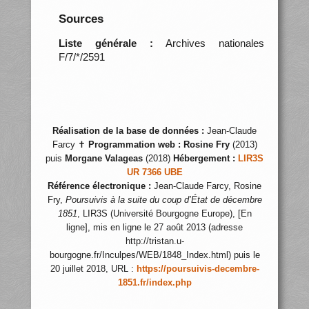
Sources
Liste générale :
Archives nationales
F/7/*/2591
Réalisation de la base de données :
Jean-Claude
Farcy ✝
Programmation web :
Rosine Fry
(2013)
puis
Morgane Valageas
(2018)
Hébergement :
LIR3S
UR 7366 UBE
Référence électronique :
Jean-Claude Farcy, Rosine
Fry,
Poursuivis à la suite du coup d’État de décembre
1851
, LIR3S (Université Bourgogne Europe), [En
ligne], mis en ligne le 27 août 2013 (adresse
http://tristan.u-
bourgogne.fr/Inculpes/WEB/1848_Index.html) puis le
20 juillet 2018, URL :
https://poursuivis-decembre-
1851.fr/index.php