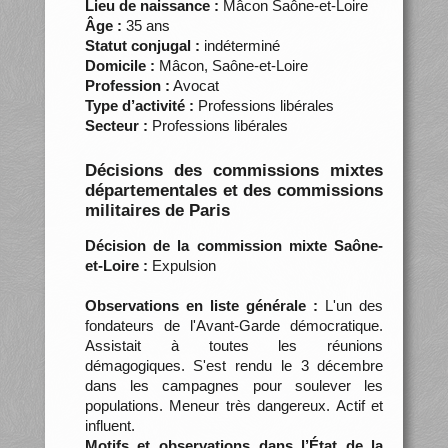
Lieu de naissance :
Mâcon Saône-et-Loire
Âge :
35 ans
Statut conjugal :
indéterminé
Domicile :
Mâcon, Saône-et-Loire
Profession :
Avocat
Type d’activité :
Professions libérales
Secteur :
Professions libérales
Décisions des commissions mixtes
départementales et des commissions
militaires de Paris
Décision de la commission mixte Saône-
et-Loire :
Expulsion
Observations en liste générale :
L'un des
fondateurs de l'Avant-Garde démocratique.
Assistait à toutes les réunions
démagogiques. S'est rendu le 3 décembre
dans les campagnes pour soulever les
populations. Meneur très dangereux. Actif et
influent.
Motifs et observations dans l’État de la