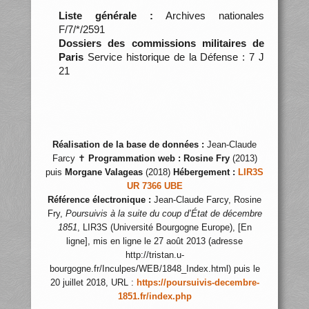
Liste générale :
Archives nationales
F/7/*/2591
Dossiers des commissions militaires de
Paris
Service historique de la Défense : 7 J
21
Réalisation de la base de données :
Jean-Claude
Farcy ✝
Programmation web :
Rosine Fry
(2013)
puis
Morgane Valageas
(2018)
Hébergement :
LIR3S
UR 7366 UBE
Référence électronique :
Jean-Claude Farcy, Rosine
Fry,
Poursuivis à la suite du coup d’État de décembre
1851
, LIR3S (Université Bourgogne Europe), [En
ligne], mis en ligne le 27 août 2013 (adresse
http://tristan.u-
bourgogne.fr/Inculpes/WEB/1848_Index.html) puis le
20 juillet 2018, URL :
https://poursuivis-decembre-
1851.fr/index.php