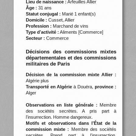
Lieu de naissance :
Arfeuilles Allier
Âge :
31 ans
Statut conjugal :
Marié 1 enfant(s)
Domicile :
Cusset, Allier
Profession :
Marchand de vins
Type d’activité :
Aliments [Commerce]
Secteur :
Commerce
Décisions des commissions mixtes
départementales et des commissions
militaires de Paris
Décision de la commission mixte Allier :
Algérie plus
Transporté en Algérie
à Douéra,
province :
Alger
Observations en liste générale :
Membre
des sociétés secrètes. A pris part à
l'insurrection. Homme dangereux.
Motifs et observations dans l’État de la
commission mixte :
Membre des sociétés
secrètes. Prend part à l'insurrection.