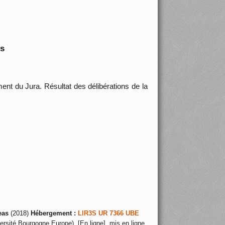
is
ent du Jura. Résultat des délibérations de la
eas
(2018)
Hébergement :
LIR3S UR 7366 UBE
ersité Bourgogne Europe), [En ligne], mis en ligne