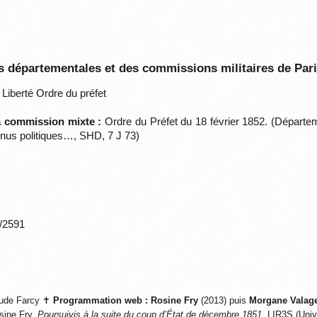
 départementales et des commissions militaires de Par
Liberté Ordre du préfet
la commission mixte :
Ordre du Préfet du 18 février 1852. (Départem
nus politiques…, SHD, 7 J 73)
*/2591
ude Farcy ✝
Programmation web :
Rosine Fry
(2013) puis
Morgane Valag
sine Fry,
Poursuivis à la suite du coup d’État de décembre 1851
, LIR3S (Univ