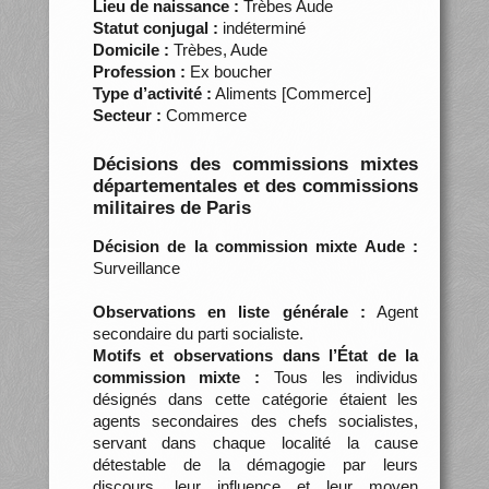
Lieu de naissance :
Trèbes Aude
Statut conjugal :
indéterminé
Domicile :
Trèbes, Aude
Profession :
Ex boucher
Type d’activité :
Aliments [Commerce]
Secteur :
Commerce
Décisions des commissions mixtes
départementales et des commissions
militaires de Paris
Décision de la commission mixte Aude :
Surveillance
Observations en liste générale :
Agent
secondaire du parti socialiste.
Motifs et observations dans l’État de la
commission mixte :
Tous les individus
désignés dans cette catégorie étaient les
agents secondaires des chefs socialistes,
servant dans chaque localité la cause
détestable de la démagogie par leurs
discours, leur influence et leur moyen