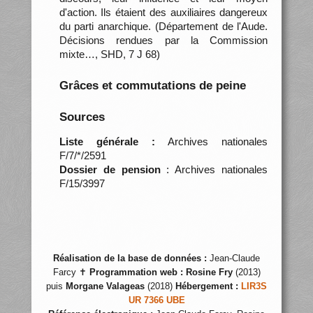
d'action. Ils étaient des auxiliaires dangereux
du parti anarchique. (Département de l'Aude.
Décisions rendues par la Commission
mixte…, SHD, 7 J 68)
Grâces et commutations de peine
Sources
Liste générale :
Archives nationales
F/7/*/2591
Dossier de pension
: Archives nationales
F/15/3997
Réalisation de la base de données :
Jean-Claude
Farcy ✝
Programmation web :
Rosine Fry
(2013)
puis
Morgane Valageas
(2018)
Hébergement :
LIR3S
UR 7366 UBE