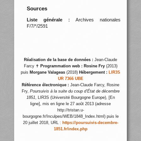
Sources
Liste générale :
Archives nationales
F/7/*/2591
Réalisation de la base de données :
Jean-Claude
Farcy ✝
Programmation web :
Rosine Fry
(2013)
puis
Morgane Valageas
(2018)
Hébergement :
LIR3S
UR 7366 UBE
Référence électronique :
Jean-Claude Farcy, Rosine
Fry,
Poursuivis à la suite du coup d’État de décembre
1851
, LIR3S (Université Bourgogne Europe), [En
ligne], mis en ligne le 27 août 2013 (adresse
http://tristan.u-
bourgogne.fr/Inculpes/WEB/1848_Index.html) puis le
20 juillet 2018, URL :
https://poursuivis-decembre-
1851.fr/index.php