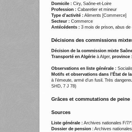
Domicile :
Ciry, Saône-et-Loire
Profession :
Cabaretier et mineur
Type d’activité :
Aliments [Commerce]
Secteur :
Commerce
Antécédents :
3 mois de prison, abus de 
Décisions des commissions mixtes
Décision de la commission mixte Saône-
Transporté en Algérie
à Alger,
province 
Observations en liste générale :
Socialis
Motifs et observations dans l’État de l
à l'émeute, armé d'un fusil. Très danger
SHD, 7 J 78)
Grâces et commutations de peine
Sources
Liste générale :
Archives nationales F/7/
Dossier de pension
: Archives nationale