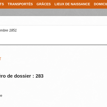
TS
TRANSPORTÉS
GRÂCES
LIEUX DE NAISSANCE
DOMICI
cembre 1851
E
ro de dossier : 283
re