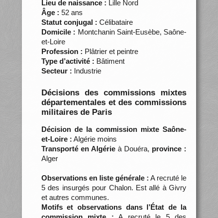
Lieu de naissance :
Lille Nord
Âge :
52 ans
Statut conjugal :
Célibataire
Domicile :
Montchanin Saint-Eusèbe, Saône-
et-Loire
Profession :
Plâtrier et peintre
Type d’activité :
Bâtiment
Secteur :
Industrie
Décisions des commissions mixtes
départementales et des commissions
militaires de Paris
Décision de la commission mixte Saône-
et-Loire :
Algérie moins
Transporté en Algérie
à Douéra,
province :
Alger
Observations en liste générale :
A recruté le
5 des insurgés pour Chalon. Est allé à Givry
et autres communes.
Motifs et observations dans l’État de la
commission mixte :
A recruté le 5 des