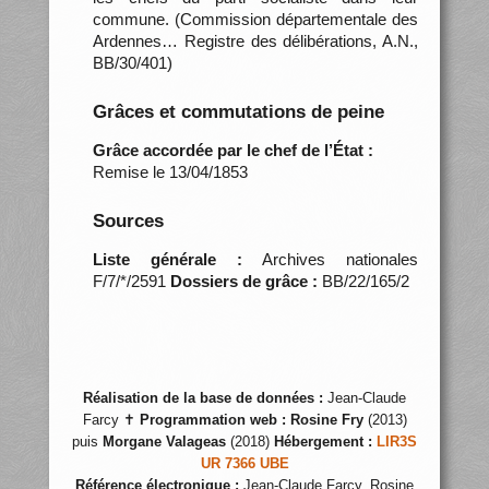
commune. (Commission départementale des
Ardennes… Registre des délibérations, A.N.,
BB/30/401)
Grâces et commutations de peine
Grâce accordée par le chef de l’État :
Remise le 13/04/1853
Sources
Liste générale :
Archives nationales
F/7/*/2591
Dossiers de grâce :
BB/22/165/2
Réalisation de la base de données :
Jean-Claude
Farcy ✝
Programmation web :
Rosine Fry
(2013)
puis
Morgane Valageas
(2018)
Hébergement :
LIR3S
UR 7366 UBE
Référence électronique :
Jean-Claude Farcy, Rosine