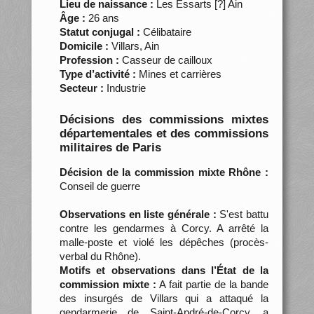
Lieu de naissance :
Les Essarts [?] Ain
Âge :
26 ans
Statut conjugal :
Célibataire
Domicile :
Villars, Ain
Profession :
Casseur de cailloux
Type d’activité :
Mines et carrières
Secteur :
Industrie
Décisions des commissions mixtes
départementales et des commissions
militaires de Paris
Décision de la commission mixte Rhône :
Conseil de guerre
Observations en liste générale :
S'est battu
contre les gendarmes à Corcy. A arrêté la
malle-poste et violé les dépêches (procès-
verbal du Rhône).
Motifs et observations dans l’État de la
commission mixte :
A fait partie de la bande
des insurgés de Villars qui a attaqué la
gendarmerie de Saint-André-de-Corcy, a