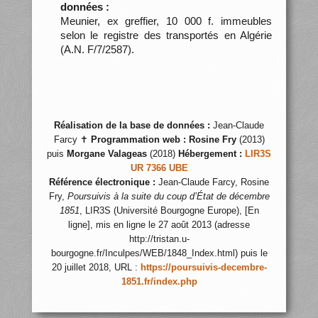
données :
Meunier, ex greffier, 10 000 f. immeubles
selon le registre des transportés en Algérie
(A.N. F/7/2587).
Réalisation de la base de données :
Jean-Claude
Farcy ✝
Programmation web :
Rosine Fry
(2013)
puis
Morgane Valageas
(2018)
Hébergement :
LIR3S
UR 7366 UBE
Référence électronique :
Jean-Claude Farcy, Rosine
Fry,
Poursuivis à la suite du coup d’État de décembre
1851
, LIR3S (Université Bourgogne Europe), [En
ligne], mis en ligne le 27 août 2013 (adresse
http://tristan.u-
bourgogne.fr/Inculpes/WEB/1848_Index.html) puis le
20 juillet 2018, URL :
https://poursuivis-decembre-
1851.fr/index.php