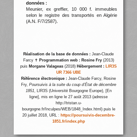
données :
Meunier, ex greffier, 10 000 f. immeubles
selon le registre des transportés en Algérie
(A.N. F/7/2587).
Réalisation de la base de données :
Jean-Claude
Farcy ✝
Programmation web :
Rosine Fry
(2013)
puis
Morgane Valageas
(2018)
Hébergement :
LIR3S
UR 7366 UBE
Référence électronique :
Jean-Claude Farcy, Rosine
Fry,
Poursuivis à la suite du coup d’État de décembre
1851
, LIR3S (Université Bourgogne Europe), [En
ligne], mis en ligne le 27 août 2013 (adresse
http://tristan.u-
bourgogne.fr/Inculpes/WEB/1848_Index.html) puis le
20 juillet 2018, URL :
https://poursuivis-decembre-
1851.fr/index.php