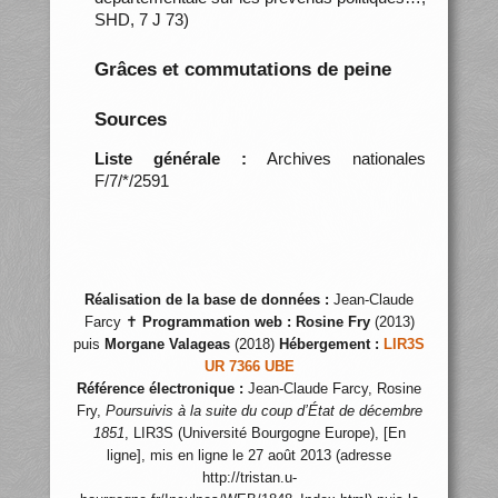
SHD, 7 J 73)
Grâces et commutations de peine
Sources
Liste générale :
Archives nationales
F/7/*/2591
Réalisation de la base de données :
Jean-Claude
Farcy ✝
Programmation web :
Rosine Fry
(2013)
puis
Morgane Valageas
(2018)
Hébergement :
LIR3S
UR 7366 UBE
Référence électronique :
Jean-Claude Farcy, Rosine
Fry,
Poursuivis à la suite du coup d’État de décembre
1851
, LIR3S (Université Bourgogne Europe), [En
ligne], mis en ligne le 27 août 2013 (adresse
http://tristan.u-