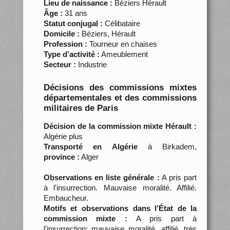
Lieu de naissance :
Béziers Hérault
Âge :
31 ans
Statut conjugal :
Célibataire
Domicile :
Béziers, Hérault
Profession :
Tourneur en chaises
Type d’activité :
Ameublement
Secteur :
Industrie
Décisions des commissions mixtes
départementales et des commissions
militaires de Paris
Décision de la commission mixte Hérault :
Algérie plus
Transporté en Algérie
à Birkadem,
province :
Alger
Observations en liste générale :
A pris part
à l'insurrection. Mauvaise moralité. Affilié.
Embaucheur.
Motifs et observations dans l’État de la
commission mixte :
A pris part à
l'insurrection; mauvaise moralité, affilié, très