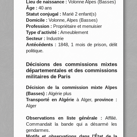
Lieu de naissance :
Volonne Alpes (Basses)
Âge :
40 ans
Statut conjugal :
Marié 2 enfant(s)
Domicile :
Volonne, Alpes (Basses)
Profession :
Propriétaire et menuisier
Type d’activité :
Ameublement
Secteur :
Industrie
Antécédents :
1848, 1 mois de prison, délit
politique.
Décisions des commissions mixtes
départementales et des commissions
militaires de Paris
Décision de la commission mixte Alpes
(Basses) :
Algérie plus
Transporté en Algérie
à Alger,
province :
Alger
Observations en liste générale :
Affilié.
Commandait la bande qui a désarmé les
gendarmes.
Motifs et observations dans l’État de la