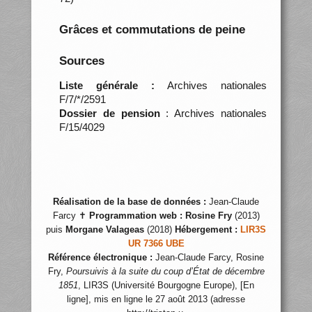
Grâces et commutations de peine
Sources
Liste générale :
Archives nationales
F/7/*/2591
Dossier de pension
: Archives nationales
F/15/4029
Réalisation de la base de données :
Jean-Claude
Farcy ✝
Programmation web :
Rosine Fry
(2013)
puis
Morgane Valageas
(2018)
Hébergement :
LIR3S
UR 7366 UBE
Référence électronique :
Jean-Claude Farcy, Rosine
Fry,
Poursuivis à la suite du coup d’État de décembre
1851
, LIR3S (Université Bourgogne Europe), [En
ligne], mis en ligne le 27 août 2013 (adresse