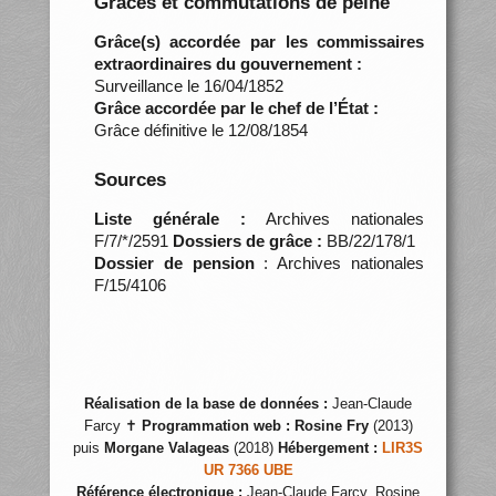
Grâces et commutations de peine
Grâce(s) accordée par les commissaires
extraordinaires du gouvernement :
Surveillance le 16/04/1852
Grâce accordée par le chef de l’État :
Grâce définitive le 12/08/1854
Sources
Liste générale :
Archives nationales
F/7/*/2591
Dossiers de grâce :
BB/22/178/1
Dossier de pension
: Archives nationales
F/15/4106
Réalisation de la base de données :
Jean-Claude
Farcy ✝
Programmation web :
Rosine Fry
(2013)
puis
Morgane Valageas
(2018)
Hébergement :
LIR3S
UR 7366 UBE
Référence électronique :
Jean-Claude Farcy, Rosine