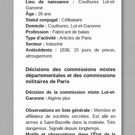
Lieu de naissance :
Couthures Lot-et-
Garonne
Âge :
26 ans
Statut conjugal :
Célibataire
Domicile :
Couthures, Lot-et-Garonne
Profession :
Fabricant de balais
Type d’activité :
Articles de Paris
Secteur :
Industrie
Antécédents :
1838, 15 jours de prison,
attroupement.
Décisions des commissions mixtes
départementales et des commissions
militaires de Paris
Décision de la commission mixte Lot-et-
Garonne :
Algérie plus
Observations en liste générale :
Membre et
affiliateur de sociétés secrètes. Est allé en
armes à Saint-Bazeille dans la matinée. Très
dangereux. Signalé depuis longtemps.
Motifs et observations dans l’État de la