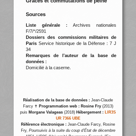
Grâces et commutations de peine
Sources
Liste générale :
Archives nationales
F/7/*/2591
Dossiers des commissions militaires de
Paris
Service historique de la Défense : 7 J
34
Remarques de l’auteur de la base de
données :
Domicilié à la caserne.
Réalisation de la base de données :
Jean-Claude
Farcy ✝
Programmation web :
Rosine Fry
(2013)
puis
Morgane Valageas
(2018)
Hébergement :
LIR3S
UR 7366 UBE
Référence électronique :
Jean-Claude Farcy, Rosine
Fry,
Poursuivis à la suite du coup d’État de décembre