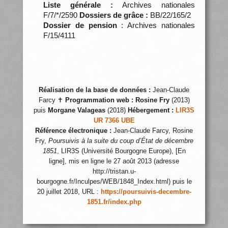
Liste générale :
Archives nationales
F/7/*/2590
Dossiers de grâce :
BB/22/165/2
Dossier de pension
: Archives nationales
F/15/4111
Réalisation de la base de données :
Jean-Claude
Farcy ✝
Programmation web :
Rosine Fry
(2013)
puis
Morgane Valageas
(2018)
Hébergement :
LIR3S
UR 7366 UBE
Référence électronique :
Jean-Claude Farcy, Rosine
Fry,
Poursuivis à la suite du coup d’État de décembre
1851
, LIR3S (Université Bourgogne Europe), [En
ligne], mis en ligne le 27 août 2013 (adresse
http://tristan.u-
bourgogne.fr/Inculpes/WEB/1848_Index.html) puis le
20 juillet 2018, URL :
https://poursuivis-decembre-
1851.fr/index.php