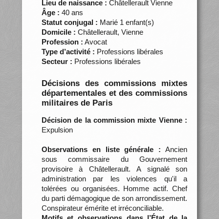
Lieu de naissance :
Châtellerault Vienne
Âge :
40 ans
Statut conjugal :
Marié 1 enfant(s)
Domicile :
Châtellerault, Vienne
Profession :
Avocat
Type d’activité :
Professions libérales
Secteur :
Professions libérales
Décisions des commissions mixtes
départementales et des commissions
militaires de Paris
Décision de la commission mixte Vienne :
Expulsion
Observations en liste générale :
Ancien
sous commissaire du Gouvernement
provisoire à Châtellerault. A signalé son
administration par les violences qu'il a
tolérées ou organisées. Homme actif. Chef
du parti démagogique de son arrondissement.
Conspirateur émérite et irréconciliable.
Motifs et observations dans l’État de la