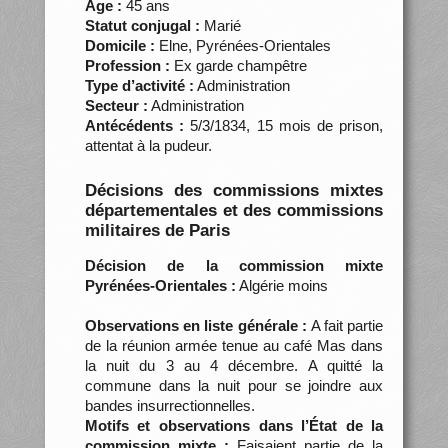
Âge :
45 ans
Statut conjugal :
Marié
Domicile :
Elne, Pyrénées-Orientales
Profession :
Ex garde champêtre
Type d’activité :
Administration
Secteur :
Administration
Antécédents :
5/3/1834, 15 mois de prison,
attentat à la pudeur.
Décisions des commissions mixtes
départementales et des commissions
militaires de Paris
Décision de la commission mixte
Pyrénées-Orientales :
Algérie moins
Observations en liste générale :
A fait partie
de la réunion armée tenue au café Mas dans
la nuit du 3 au 4 décembre. A quitté la
commune dans la nuit pour se joindre aux
bandes insurrectionnelles.
Motifs et observations dans l’État de la
commission mixte :
Faisaient partie de la