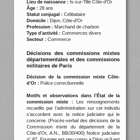
Lieu de naissance :
Is-sur-Tille Côte-d’Or
Âge :
28 ans
Statut conjugal :
Célibataire
Domicile :
Dijon, Côte-d’Or
Profession :
Marchand de charbon
Type d’activité :
Commerces divers
Secteur :
Commerce
Décisions des commissions mixtes
départementales et des commissions
militaires de Paris
Décision de la commission mixte Côte-
d’Or :
Police correctionnelle
Motifs et observations dans l’État de la
commission mixte :
Les renseignements
recueillis par l'administration sur cet individu
s'accordent avec la notice judiciaire qui le
concerne. (Procès-verbal des décisions de la
Commission mixte du département de la
Côte-d'Or, A.N., BB/30/400) Notice judiciaire
n° 87. Fournier est peu connu à Dijon qu'il est