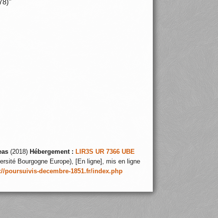
78)"
eas
(2018)
Hébergement :
LIR3S UR 7366 UBE
ersité Bourgogne Europe), [En ligne], mis en ligne
://poursuivis-decembre-1851.fr/index.php