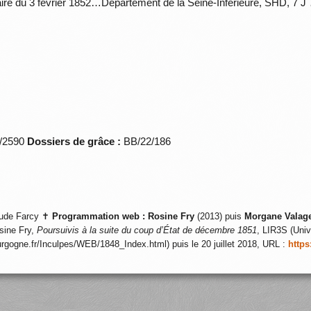
aire du 3 février 1852…Département de la Seine-Inférieure, SHD, 7 J 
*/2590
Dossiers de grâce :
BB/22/186
ude Farcy ✝
Programmation web :
Rosine Fry
(2013) puis
Morgane Valag
sine Fry,
Poursuivis à la suite du coup d’État de décembre 1851
, LIR3S (Univ
ourgogne.fr/Inculpes/WEB/1848_Index.html) puis le 20 juillet 2018, URL :
https