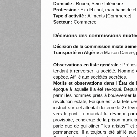
Domicile :
Rouen, Seine-Inférieure
Profession :
Ex débitant, marchand de ch
Type d’activité :
Aliments [Commerce]
Secteur :
Commerce
Décisions des commissions mixtes
Décision de la commission mixte Seine-
Transporté en Algérie
à Maison Carrée,
Observations en liste générale :
Préposé
tendant à renverser la société. Nommé 
espèce. Affilié aux sociétés secrètes.
Motifs et observations dans l’État de
époque à laquelle il a été révoqué. Depuis
parmi les hommes prêts à bouleverser la s
révolution éclate, Fouque est à la tête d
instruit sur cet attentat décerne le 27 f
vers le pont. Le mandat fut révoqué par 
provisoire, concierge de la prison munici
parle que de guillotiner ""les aristos""
permanence. Il a toujours été affilié au