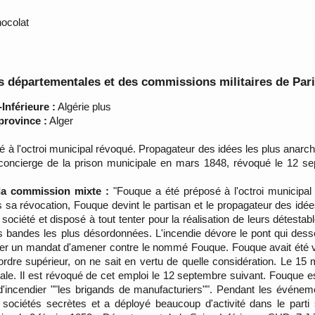
ocolat
 départementales et des commissions militaires de Par
Inférieure :
Algérie plus
province :
Alger
 à l'octroi municipal révoqué. Propagateur des idées les plus anarc
concierge de la prison municipale en mars 1848, révoqué le 12 se
 la commission mixte :
"Fouque a été préposé à l'octroi municipal
 sa révocation, Fouque devint le partisan et le propagateur des idée
ociété et disposé à tout tenter pour la réalisation de leurs détestab
es bandes les plus désordonnées. L'incendie dévore le pont qui desse
évrier un mandat d'amener contre le nommé Fouque. Fouque avait été v
ordre supérieur, on ne sait en vertu de quelle considération. Le 
pale. Il est révoqué de cet emploi le 12 septembre suivant. Fouque e
 et d'incendier ""les brigands de manufacturiers"". Pendant les évé
x sociétés secrètes et a déployé beaucoup d'activité dans le parti s