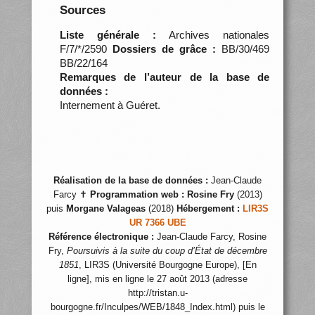
Sources
Liste générale :
Archives nationales
F/7/*/2590
Dossiers de grâce :
BB/30/469
BB/22/164
Remarques de l’auteur de la base de
données :
Internement à Guéret.
Réalisation de la base de données :
Jean-Claude
Farcy ✝
Programmation web :
Rosine Fry
(2013)
puis
Morgane Valageas
(2018)
Hébergement :
LIR3S
UR 7366 UBE
Référence électronique :
Jean-Claude Farcy, Rosine
Fry,
Poursuivis à la suite du coup d’État de décembre
1851
, LIR3S (Université Bourgogne Europe), [En
ligne], mis en ligne le 27 août 2013 (adresse
http://tristan.u-
bourgogne.fr/Inculpes/WEB/1848_Index.html) puis le