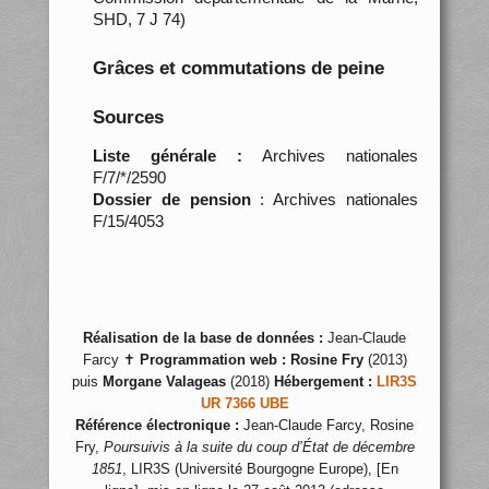
SHD, 7 J 74)
Grâces et commutations de peine
Sources
Liste générale :
Archives nationales
F/7/*/2590
Dossier de pension
: Archives nationales
F/15/4053
Réalisation de la base de données :
Jean-Claude
Farcy ✝
Programmation web :
Rosine Fry
(2013)
puis
Morgane Valageas
(2018)
Hébergement :
LIR3S
UR 7366 UBE
Référence électronique :
Jean-Claude Farcy, Rosine
Fry,
Poursuivis à la suite du coup d’État de décembre
1851
, LIR3S (Université Bourgogne Europe), [En