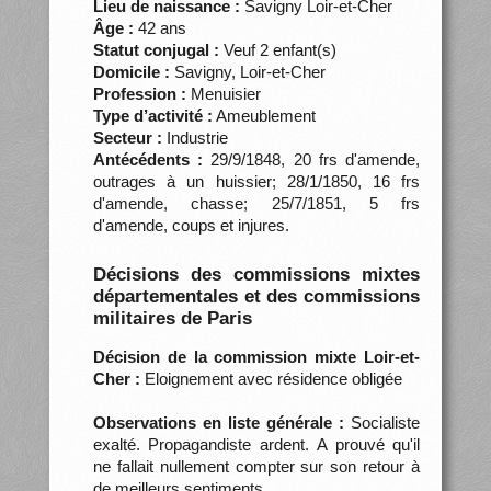
Lieu de naissance :
Savigny Loir-et-Cher
Âge :
42 ans
Statut conjugal :
Veuf 2 enfant(s)
Domicile :
Savigny, Loir-et-Cher
Profession :
Menuisier
Type d’activité :
Ameublement
Secteur :
Industrie
Antécédents :
29/9/1848, 20 frs d'amende,
outrages à un huissier; 28/1/1850, 16 frs
d'amende, chasse; 25/7/1851, 5 frs
d'amende, coups et injures.
Décisions des commissions mixtes
départementales et des commissions
militaires de Paris
Décision de la commission mixte Loir-et-
Cher :
Eloignement avec résidence obligée
Observations en liste générale :
Socialiste
exalté. Propagandiste ardent. A prouvé qu'il
ne fallait nullement compter sur son retour à
de meilleurs sentiments.