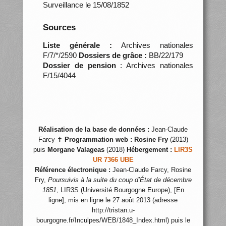
Surveillance le 15/08/1852
Sources
Liste générale :
Archives nationales
F/7/*/2590
Dossiers de grâce :
BB/22/179
Dossier de pension
: Archives nationales
F/15/4044
Réalisation de la base de données :
Jean-Claude
Farcy ✝
Programmation web :
Rosine Fry
(2013)
puis
Morgane Valageas
(2018)
Hébergement :
LIR3S
UR 7366 UBE
Référence électronique :
Jean-Claude Farcy, Rosine
Fry,
Poursuivis à la suite du coup d’État de décembre
1851
, LIR3S (Université Bourgogne Europe), [En
ligne], mis en ligne le 27 août 2013 (adresse
http://tristan.u-
bourgogne.fr/Inculpes/WEB/1848_Index.html) puis le