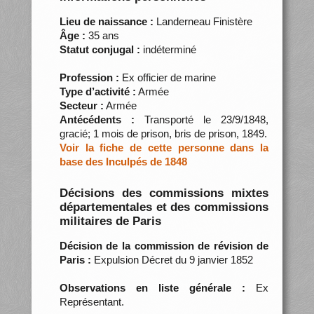
Lieu de naissance :
Landerneau Finistère
Âge :
35 ans
Statut conjugal :
indéterminé
Profession :
Ex officier de marine
Type d’activité :
Armée
Secteur :
Armée
Antécédents :
Transporté le 23/9/1848,
gracié; 1 mois de prison, bris de prison, 1849.
Voir la fiche de cette personne dans la
base des Inculpés de 1848
Décisions des commissions mixtes
départementales et des commissions
militaires de Paris
Décision de la commission de révision de
Paris :
Expulsion Décret du 9 janvier 1852
Observations en liste générale :
Ex
Représentant.