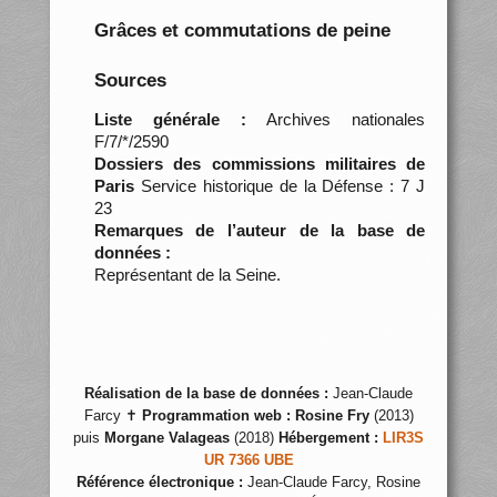
Grâces et commutations de peine
Sources
Liste générale :
Archives nationales
F/7/*/2590
Dossiers des commissions militaires de
Paris
Service historique de la Défense : 7 J
23
Remarques de l’auteur de la base de
données :
Représentant de la Seine.
Réalisation de la base de données :
Jean-Claude
Farcy ✝
Programmation web :
Rosine Fry
(2013)
puis
Morgane Valageas
(2018)
Hébergement :
LIR3S
UR 7366 UBE
Référence électronique :
Jean-Claude Farcy, Rosine